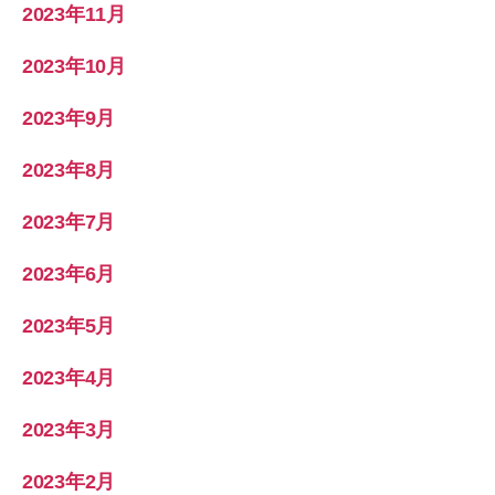
2023年11月
2023年10月
2023年9月
2023年8月
2023年7月
2023年6月
2023年5月
2023年4月
2023年3月
2023年2月