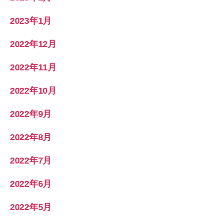
2023年1月
2022年12月
2022年11月
2022年10月
2022年9月
2022年8月
2022年7月
2022年6月
2022年5月