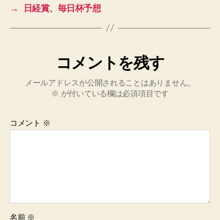
→
日経賞、毎日杯予想
コメントを残す
メールアドレスが公開されることはありません。
※
が付いている欄は必須項目です
コメント
※
名前
※