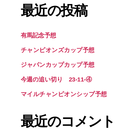
最近の投稿
有馬記念予想
チャンピオンズカップ予想
ジャパンカップカップ予想
今週の追い切り 23-11-④
マイルチャンピオンシップ予想
最近のコメント