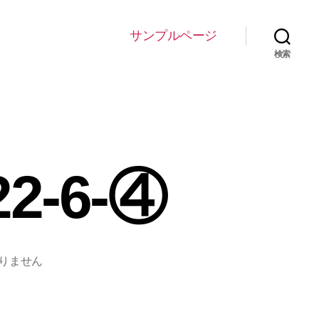
サンプルページ
検索
-6-④
りません