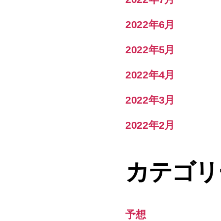
2022年6月
2022年5月
2022年4月
2022年3月
2022年2月
カテゴリ
予想