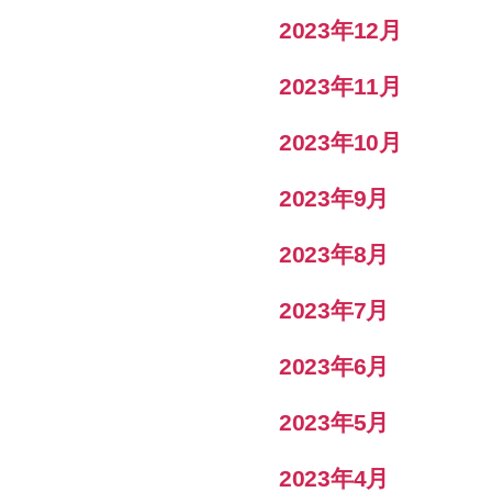
2023年12月
2023年11月
2023年10月
2023年9月
2023年8月
2023年7月
2023年6月
2023年5月
2023年4月