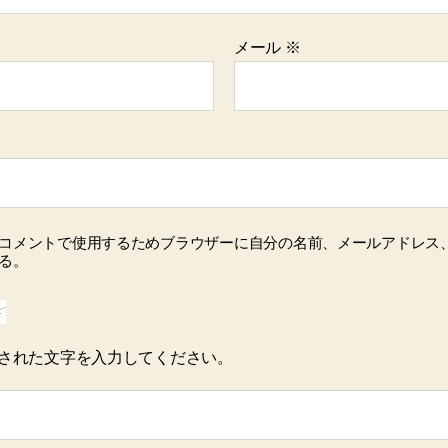
メール
※
コメントで使用するためブラウザーに自分の名前、メールアドレス
る。
された文字を入力してください。