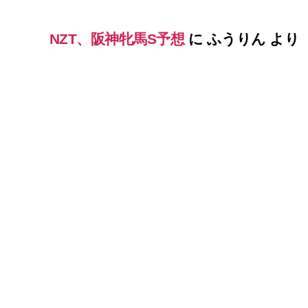
NZT、阪神牝馬S予想
に
ふうりん
より