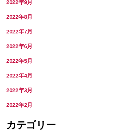
2022年9月
2022年8月
2022年7月
2022年6月
2022年5月
2022年4月
2022年3月
2022年2月
カテゴリー