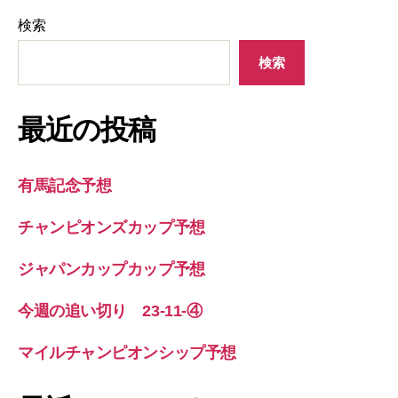
検索
検索
最近の投稿
有馬記念予想
チャンピオンズカップ予想
ジャパンカップカップ予想
今週の追い切り 23-11-④
マイルチャンピオンシップ予想