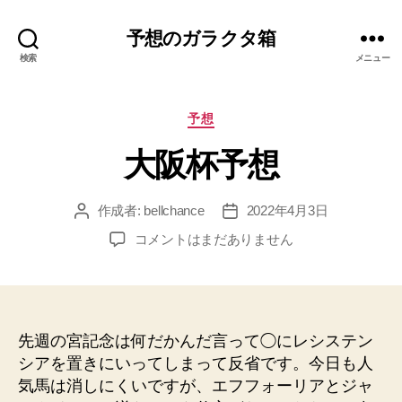
予想のガラクタ箱
検索
メニュー
カ
予想
テ
大阪杯予想
ゴ
リ
ー
作成者:
bellchance
2022年4月3日
投
投
稿
稿
大
コメントはまだありません
者
日
阪
杯
予
想
へ
先週の宮記念は何だかんだ言って◯にレシステン
の
シアを置きにいってしまって反省です。今日も人
気馬は消しにくいですが、エフフォーリアとジャ