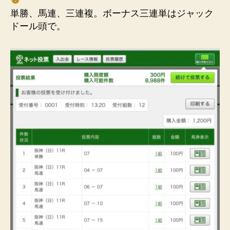
単勝、馬連、三連複。ボーナス三連単はジャック
ドール頭で。