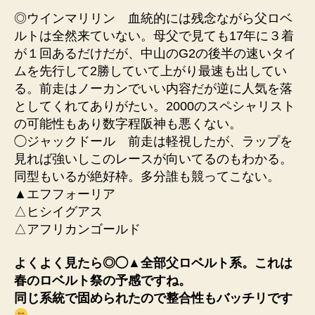
◎ウインマリリン 血統的には残念ながら父ロベ
ルトは全然来ていない。母父で見ても17年に３着
が１回あるだけだが、中山のG2の後半の速いタイ
ムを先行して2勝していて上がり最速も出してい
る。前走はノーカンでいい内容だが逆に人気を落
としてくれてありがたい。2000のスペシャリスト
の可能性もあり数字程阪神も悪くない。
◯ジャックドール 前走は軽視したが、ラップを
見れば強いしこのレースが向いてるのもわかる。
同型もいるが絶好枠。多分誰も競ってこない。
▲エフフォーリア
△ヒシイグアス
△アフリカンゴールド
よくよく見たら◎◯▲全部父ロベルト系。これは
春のロベルト祭
の予感ですね。
同じ系統で固められたので整合性もバッチリです