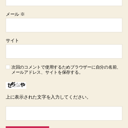
メール
※
サイト
次回のコメントで使用するためブラウザーに自分の名前、
メールアドレス、サイトを保存する。
上に表示された文字を入力してください。