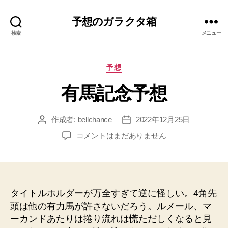
予想のガラクタ箱
検索
メニュー
カ
予想
テ
有馬記念予想
ゴ
リ
ー
作成者:
bellchance
2022年12月25日
投
投
稿
稿
有
コメントはまだありません
者
日
馬
記
念
予
想
タイトルホルダーが万全すぎて逆に怪しい。4角先
へ
頭は他の有力馬が許さないだろう。ルメール、マ
の
ーカンドあたりは捲り流れは慌ただしくなると見