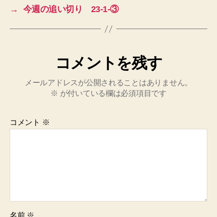
→
今週の追い切り 23-1-③
コメントを残す
メールアドレスが公開されることはありません。
※
が付いている欄は必須項目です
コメント
※
名前
※