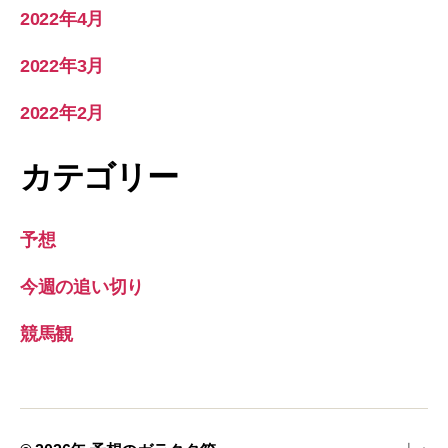
2022年4月
2022年3月
2022年2月
カテゴリー
予想
今週の追い切り
競馬観