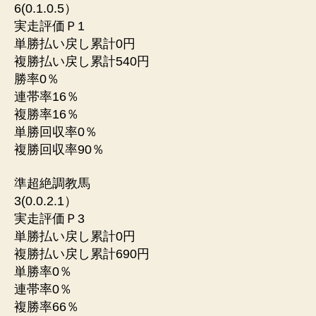
6(0.1.0.5）
実走評価Ｐ1
単勝払い戻し累計0円
複勝払い戻し累計540円
勝率0％
連帯率16％
複勝率16％
単勝回収率0％
複勝回収率90％
準超絶調教馬
3(0.0.2.1）
実走評価Ｐ3
単勝払い戻し累計0円
複勝払い戻し累計690円
単勝率0％
連帯率0％
複勝率66％