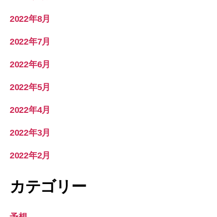
2022年8月
2022年7月
2022年6月
2022年5月
2022年4月
2022年3月
2022年2月
カテゴリー
予想