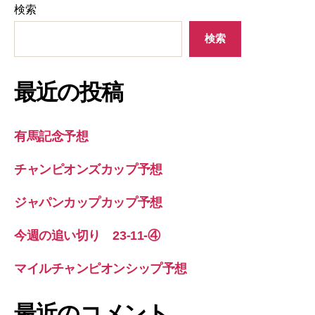
検索
検索
最近の投稿
有馬記念予想
チャンピオンズカップ予想
ジャパンカップカップ予想
今週の追い切り 23-11-④
マイルチャンピオンシップ予想
最近のコメント