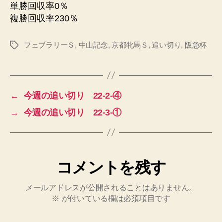
単勝回収率0％
複勝回収率230％
フェブラリーＳ
,
中山記念
,
京都牝馬Ｓ
,
追い切り
,
阪急杯
タ
グ
←
今週の追い切り 22-2-④
→
今週の追い切り 22-3-①
コメントを残す
メールアドレスが公開されることはありません。
※
が付いている欄は必須項目です