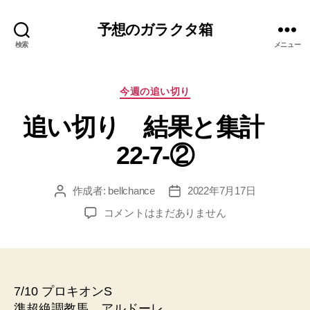
予想のガラクタ箱
検索
メニュー
カ
今週の追い切り
テ
追い切り 結果と集計
ゴ
リ
22-7-②
ー
作成者:
bellchance
2022年7月17日
投
投
稿
稿
追
コメントはまだありません
者
日
い
切
り
結
果
7/10 プロキオンS
と
準超絶調教馬 アルドーレ