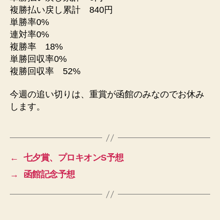
複勝払い戻し累計 840円
単勝率0%
連対率0%
複勝率 18%
単勝回収率0%
複勝回収率 52%
今週の追い切りは、重賞が函館のみなのでお休み
します。
←
七夕賞、プロキオンS予想
→
函館記念予想