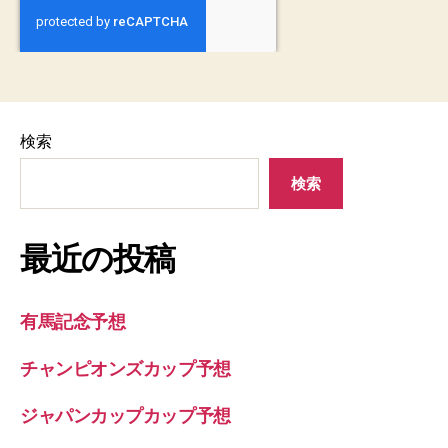
検索
検索
最近の投稿
有馬記念予想
チャンピオンズカップ予想
ジャパンカップカップ予想