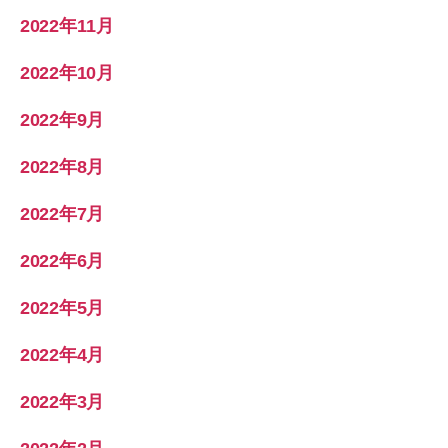
2022年11月
2022年10月
2022年9月
2022年8月
2022年7月
2022年6月
2022年5月
2022年4月
2022年3月