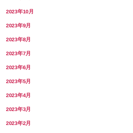
2023年10月
2023年9月
2023年8月
2023年7月
2023年6月
2023年5月
2023年4月
2023年3月
2023年2月